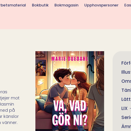
rbetsmaterial
Bokbutik
Bokmagasin
Upphovspersoner
Eas
För
Illu
Oms
Tän
eras
tjejer mot
Lätt
r Jasmin
LIX
s med på
ur känslor
Seri
n vänner.
Äm