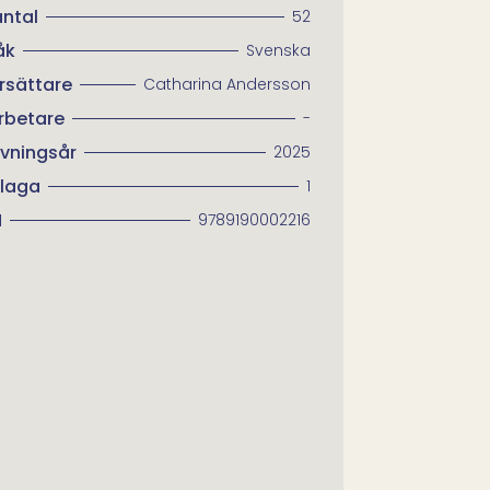
antal
52
åk
Svenska
rsättare
Catharina Andersson
rbetare
-
ivningsår
2025
laga
1
N
9789190002216