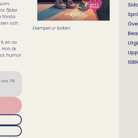
s som
Sid
för ålder
Spr
in första
assen och
Öve
Exempel ur boken
Bea
l, en av
Utg
. Hon är
Upp
lor, humor
ISB
oss. Till