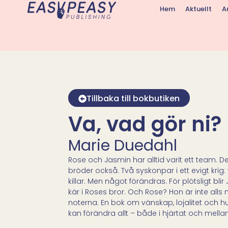
Hem
Aktuellt
A
Tillbaka till bokbutiken
Va, vad gör ni?
Marie Duedahl
Rose och Jasmin har alltid varit ett team. D
bröder också. Två syskonpar i ett evigt krig: 
killar. Men något förändras. För plötsligt bli
kär i Roses bror. Och Rose? Hon är inte all
noterna. En bok om vänskap, lojalitet och h
kan förändra allt – både i hjärtat och mella