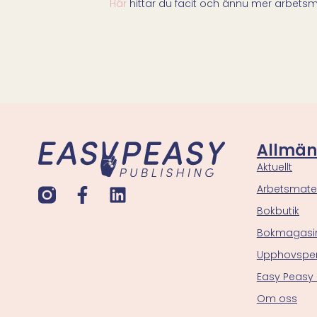
Här
hittar du facit och ännu mer arbetsma
Allmän
Aktuellt
Arbetsmater
Bokbutik
Bokmagasi
Upphovspe
Easy Peasy
Om oss