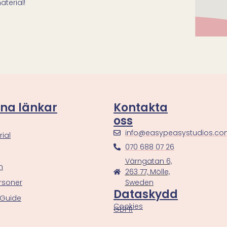
terial!
na länkar
Kontakta
oss
info@easypeasystudios.c
ial
070 688 07 26
Värngatan 6,
n
263 77, Mölle,
rsoner
Sweden
Dataskydd
 Guide
Cookies
GDPR