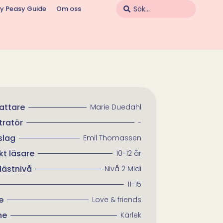
y Peasy Guide
Om oss
fattare
Marie Duedahl
stratör
-
lag
Emil Thomassen
kt läsare
10-12 år
lästnivå​
Nivå 2 Midi
11-15
e
Love & friends
ne
Kärlek