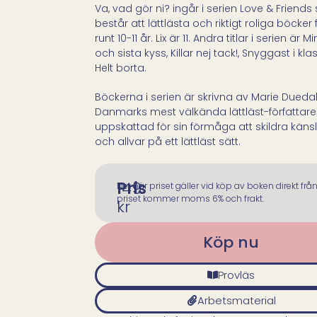
Va, vad gör ni? ingår i serien Love & Friend
består att lättlästa och riktigt roliga böcker 
runt 10-11 år. Lix är 11. Andra titlar i serien är M
och sista kyss, Killar nej tack!, Snyggast i kl
Helt borta.
Böckerna i serien är skrivna av Marie Duedah
Danmarks mest välkända lättläst-författare
uppskattad för sin förmåga att skildra käns
och allvar på ett lättläst sätt.
Pris
149
Det här priset gäller vid köp av boken direkt från 
priset kommer moms 6% och frakt.
kr
Köp nu
Provläs
Arbetsmaterial