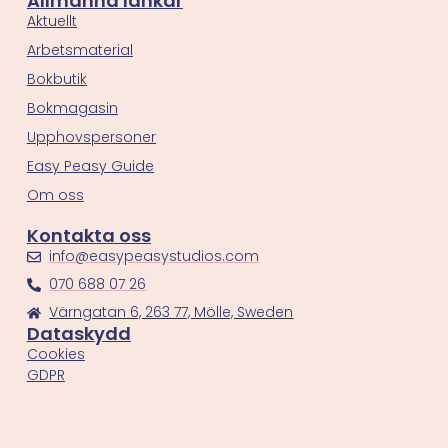
Allmänna länkar
Aktuellt
Arbetsmaterial
Bokbutik
Bokmagasin
Upphovspersoner
Easy Peasy Guide
Om oss
Kontakta oss
info@easypeasystudios.com
070 688 07 26
Värngatan 6, 263 77, Mölle, Sweden
Dataskydd
Cookies
GDPR