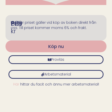
Pris
629
Det här priset gäller vid köp av boken direkt från
oss. Till priset kommer moms 6% och frakt.
kr
Köp nu
Provläs
Arbetsmaterial
Här
hittar du facit och ännu mer arbetsmaterial!