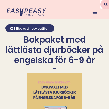
Tillbaks till bokbutiken
Bokpaket med
lättlästa djurböcker på
engelska för 6-9 år
-